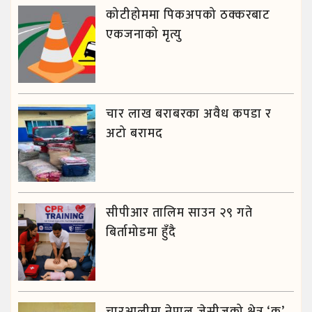
कोटीहोममा पिकअपको ठक्करबाट
एकजनाको मृत्यु
चार लाख बराबरका अवैध कपडा र
अटो बरामद
सीपीआर तालिम साउन २९ गते
बिर्तामोडमा हुँदै
चारआलीमा नेपाल जेसीजको क्षेत्र ‘क’