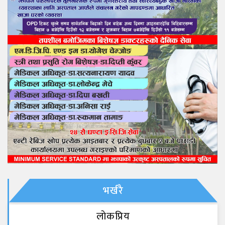
भर्खरै
लाेकप्रिय