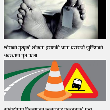
छोराको मृत्युको शोकमा हराएकी आमा घरछेउमै झुन्डिएको
अवस्थामा मृत फेला
कोटीहोममा पिकअपको ठक्करबाट एकजनाको मृत्यु