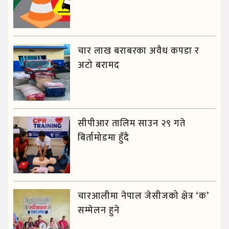
चार लाख बराबरका अवैध कपडा र
अटो बरामद
सीपीआर तालिम साउन २९ गते
बिर्तामोडमा हुँदै
चारआलीमा नेपाल जेसीजको क्षेत्र ‘क’
सम्मेलन हुने