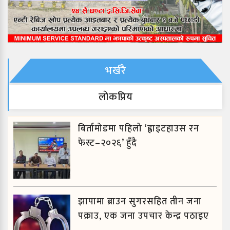
भर्खरै
लाेकप्रिय
बिर्तामोडमा पहिलो ‘ह्वाइटहाउस रन
फेस्ट–२०२६’ हुँदै
झापामा ब्राउन सुगरसहित तीन जना
पक्राउ, एक जना उपचार केन्द्र पठाइए