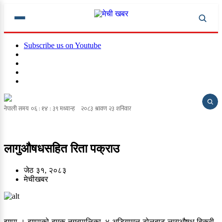
Subscribe us on Youtube
लागुऔषधसहित रिता पक्राउ
जेठ ३१, २०८३
मेचीखबर
झापा । झापाको दमक नगरपालिका–४ अडियामल टोलबाट लागुऔषध बिक्री–