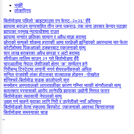
भर्खरै
लाेकप्रिय
बिर्तामोडमा पहिलो ‘ह्वाइटहाउस रन फेस्ट–२०२६’ हुँदै
झापामा ब्राउन सुगरसहित तीन जना पक्राउ, एक जना उपचार केन्द्र पठाइए
झापाका प्रमुख न्यायाधीशमा राउत
झापामा भन्सार छलिका सामान र अवैध माछा बरामद
छोराको मृत्युको शोकमा हराएकी आमा घरछेउमै झुन्डिएको अवस्थामा मृत फेला
कोटीहोममा पिकअपको ठक्करबाट एकजनाको मृत्यु
चार लाख बराबरका अवैध कपडा र अटो बरामद
सीपीआर तालिम साउन २९ गते बिर्तामोडमा हुँदै
चारआलीमा नेपाल जेसीजको क्षेत्र ‘क’ सम्मेलन हुने
गिरीबन्धु टिस्टेटमा लगानी नगर्न शेयरधनीहरुकाे अपिल
सुनिल राजवंशी लंका हाेटलका सञ्चालक हाेइनन् : पाेखरेल
शनिश्चरे-बिर्तामाेड सडक कालाेपत्रे सुरु
मनमाेहन अस्पतालकाे लापरवाहीका कारण गम्भिर भएकी संग्रौलाकाे मृत्यु
बलात्कार प्रयासको आरोप लागेपछि झापाका उद्योगी मित्तल फरार
बिर्तामाेडका व्यवसायी नेपालकाे मृत्यु
उद्यम गर्न चाहने युवाका लागि गिरी र उप्रेतीको नयाँ अभियान
बिर्तामाेडकाे वेल्स स्कुलमा बिस्फाेट, एकजनाकाे अवस्था चिन्ताजनक
बिर्तामोडमा समस्याका चाङ