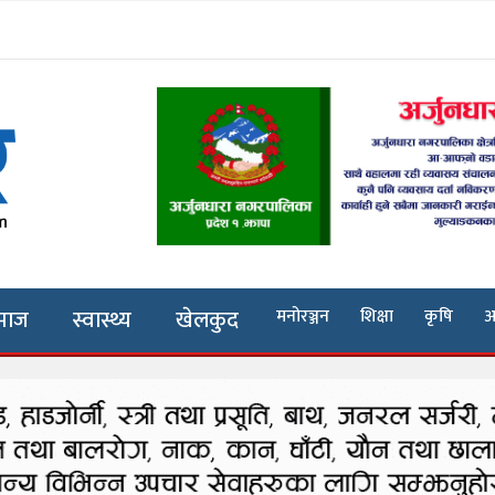
माज
स्वास्थ्य
खेलकुद
मनोरञ्जन
शिक्षा
कृषि
अ