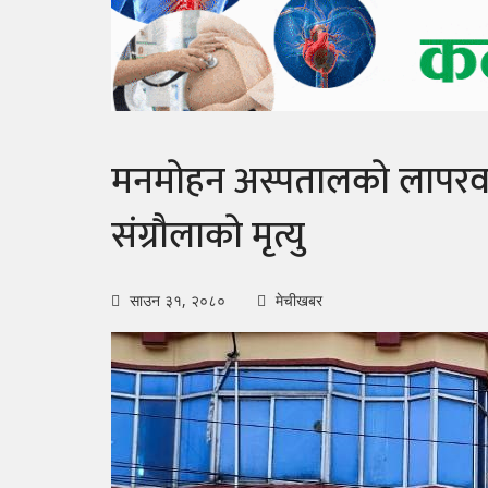
मनमाेहन अस्पतालकाे लापर
संग्रौलाकाे मृत्यु
साउन ३१, २०८०
मेचीखबर