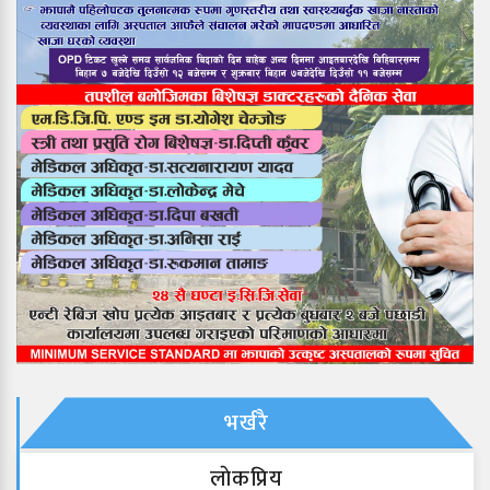
भर्खरै
लाेकप्रिय