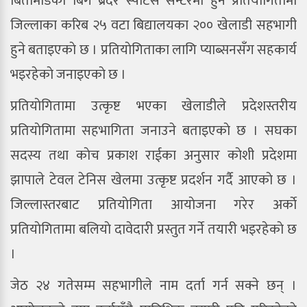
बिर्तामाेडकाे बिग ब्रदर स्पाेर्टस सेन्टरमा हुने प्रतियाेगितामा
जिल्लाका करिब २५ वटा बिद्यालयका २०० खेलाडी सहभागी
हुने बताइएकाे छ । प्रतियाेगिताका लागि प्याब्सनसँग सहकार्य
भइरहेकाे जनाइएकाे छ ।
प्रतियाेगितामा उत्कृष्ट भएका खेलाडीले प्रदेशस्तरीय
प्रतियाेगितामा सहभागिता जनाउने बताइएकाे छ । स‌घका
सदस्य तथा काेच प्रकाश राईका अनुसार काेशी प्रदेशमा
झापाले टेवल टेनिस खेलमा उत्कृष्ट प्रदर्शन गर्दै आएकाे छ ।
जिल्लास्तरबाट प्रतियाेगिता आयाेजना गरेर अर्काे
प्रतियाेगितामा बलियाे दावेदारी प्रस्तुत गर्ने तयारी भइरहेकाे छ
।
जेठ २४ गतेसम्म सहभागीले नाम दर्ता गर्न सक्ने छन् ।