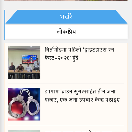
भर्खरै
लाेकप्रिय
बिर्तामोडमा पहिलो ‘ह्वाइटहाउस रन
फेस्ट–२०२६’ हुँदै
झापामा ब्राउन सुगरसहित तीन जना
पक्राउ, एक जना उपचार केन्द्र पठाइए