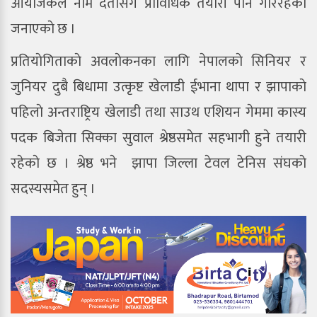
आयाेजकले नाम दर्तासँगै प्राविधिक तयारी पनि गरिरहेकाे
जनाएकाे छ ।
प्रतियाेगिताकाे अवलाेकनका लागि नेपालकाे सिनियर र
जुनियर दुबै बिधामा उत्कृष्ट खेलाडी ईभाना थापा र झापाकाे
पहिलाे अन्तराष्ट्रिय खेलाडी तथा साउथ एशियन गेममा कास्य
पदक बिजेता सिक्का सुवाल श्रेष्ठसमेत सहभागी हुने तयारी
रहेकाे छ । श्रेष्ठ भने झापा जिल्ला टेवल टेनिस संघकाे
सदस्यसमेत हुन् ।