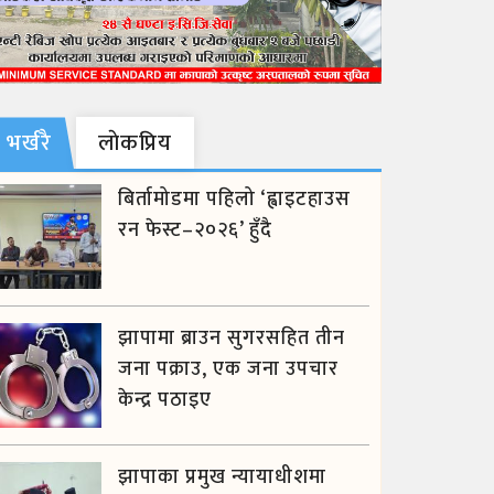
भर्खरै
लाेकप्रिय
बिर्तामोडमा पहिलो ‘ह्वाइटहाउस
रन फेस्ट–२०२६’ हुँदै
झापामा ब्राउन सुगरसहित तीन
जना पक्राउ, एक जना उपचार
केन्द्र पठाइए
झापाका प्रमुख न्यायाधीशमा