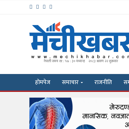
होमपेज
समाचार
राजनीति
स