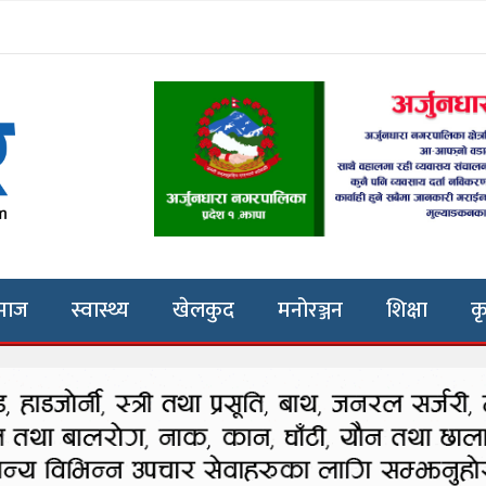
माज
स्वास्थ्य
खेलकुद
मनोरञ्जन
शिक्षा
क