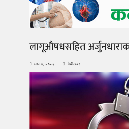
लागूऔषधसहित अर्जुनधाराका द
माघ ५, २०८२
मेचीखबर