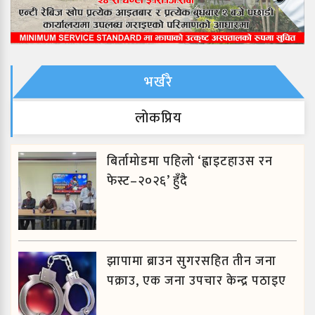
भर्खरै
लाेकप्रिय
बिर्तामोडमा पहिलो ‘ह्वाइटहाउस रन
फेस्ट–२०२६’ हुँदै
झापामा ब्राउन सुगरसहित तीन जना
पक्राउ, एक जना उपचार केन्द्र पठाइए