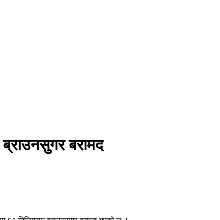
्य
खेलकुद
मनोरञ्जन
शिक्षा
कृषि
अपराध
प्रविधि
ब्राउनसुगर बरामद