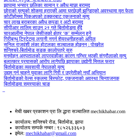
झापामा भन्सार छलिका सामान र अवैध माछा बरामद
छोराको मृत्युको शोकमा हराएकी आमा घरछेउमै झुन्डिएको अवस्थामा मृत फेला
कोटीहोममा पिकअपको ठक्करबाट एकजनाको मृत्यु
चार लाख बराबरका अवैध कपडा र अटो बरामद
सीपीआर तालिम साउन २९ गते बिर्तामोडमा हुँदै
चारआलीमा नेपाल जेसीजको क्षेत्र ‘क’ सम्मेलन हुने
गिरीबन्धु टिस्टेटमा लगानी नगर्न शेयरधनीहरुकाे अपिल
सुनिल राजवंशी लंका हाेटलका सञ्चालक हाेइनन् : पाेखरेल
शनिश्चरे-बिर्तामाेड सडक कालाेपत्रे सुरु
मनमाेहन अस्पतालकाे लापरवाहीका कारण गम्भिर भएकी संग्रौलाकाे मृत्यु
बलात्कार प्रयासको आरोप लागेपछि झापाका उद्योगी मित्तल फरार
बिर्तामाेडका व्यवसायी नेपालकाे मृत्यु
उद्यम गर्न चाहने युवाका लागि गिरी र उप्रेतीको नयाँ अभियान
बिर्तामाेडकाे वेल्स स्कुलमा बिस्फाेट, एकजनाकाे अवस्था चिन्ताजनक
बिर्तामोडमा समस्याका चाङ
मेची खबर प्रकाशन प्रा लि द्धारा सञ्चालित
mechikhabar.com
कार्यालय: शनिश्चरे रोड, बिर्तामोड, झापा
कार्यालय सम्पर्क नम्बर : ९८५२६३३६०३
इमेल:
mechikhabar@gmail.com