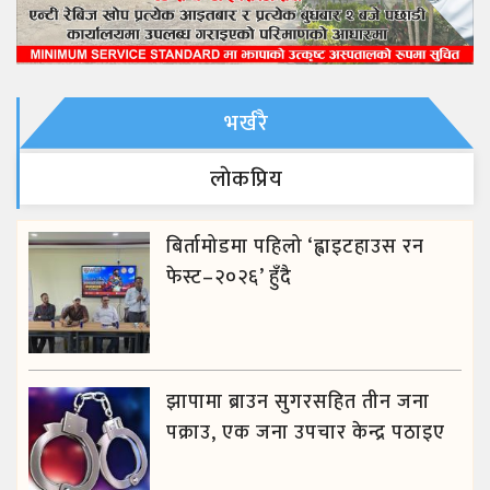
भर्खरै
लाेकप्रिय
बिर्तामोडमा पहिलो ‘ह्वाइटहाउस रन
फेस्ट–२०२६’ हुँदै
झापामा ब्राउन सुगरसहित तीन जना
पक्राउ, एक जना उपचार केन्द्र पठाइए