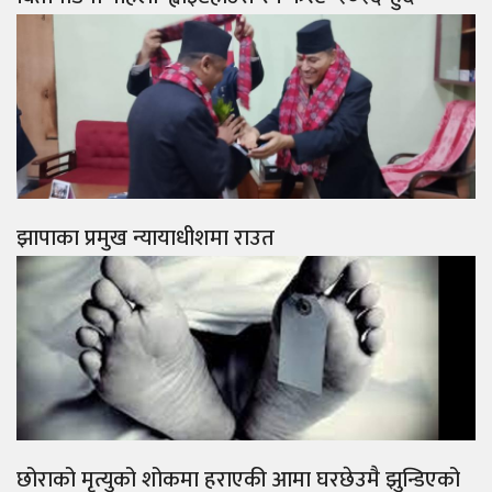
झापाका प्रमुख न्यायाधीशमा राउत
छोराको मृत्युको शोकमा हराएकी आमा घरछेउमै झुन्डिएको