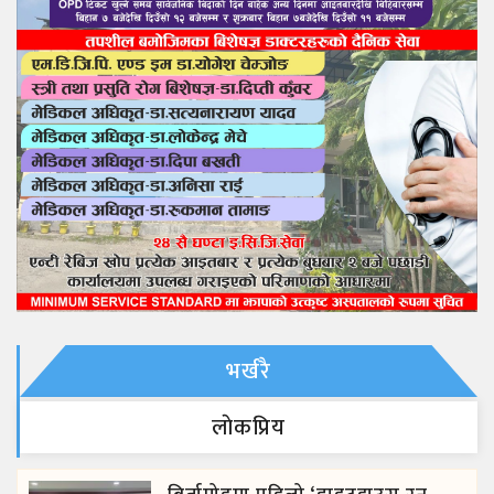
भर्खरै
लाेकप्रिय