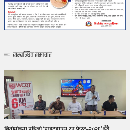
सम्बन्धित समाचार
बिर्तामोडमा पहिलो ‘ह्वाइटहाउस रन फेस्ट–२०२६’ हुँदै