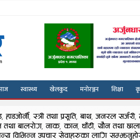
माज
स्वास्थ्य
खेलकुद
मनोरञ्जन
शिक्षा
क