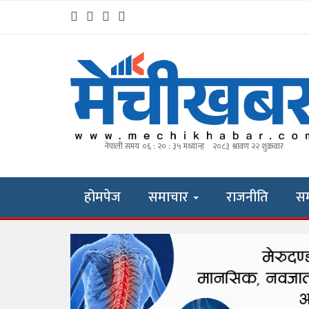
होमपेज
समाचार
राजनीति
स