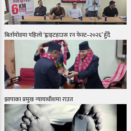
बिर्तामोडमा पहिलो ‘ह्वाइटहाउस रन फेस्ट–२०२६’ हुँदै
झापाका प्रमुख न्यायाधीशमा राउत