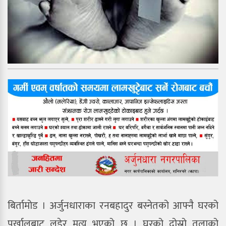
बिर्तामोड । अर्जुनधाराका रनबहादुर बस्नेतको आफ्नै घरको
पर्खालबाट लडेर मृत्युु भएको छ । घरको दोस्रो तलाको