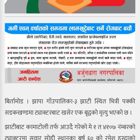
बिर्तामोड । झापा गाँउपालिका-३ झाटी स्थित भित्री पक्की
सडकखण्डमा ट्याक्टरबाट खसेर एक बृद्वको मृत्यु भएको छ ।
झाटीबाट कामाटोली तर्फ आउदै गरेको मे १ त ४१०७ नंम्बरको
ट्याक्टरमा सवार सोही स्थानका बर्ष ६० को रमेश हस्दाको