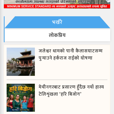
भर्खरै
लाेकप्रिय
जलेश्वर धामको पानी कैलासघाटसम्म
पुर्‍याउने हर्कराज राईको घोषणा
मेचीनगरबाट प्रसारण हुँदैछ नयाँ हास्य
टेलिशृंखला ‘हरि बिजोग’