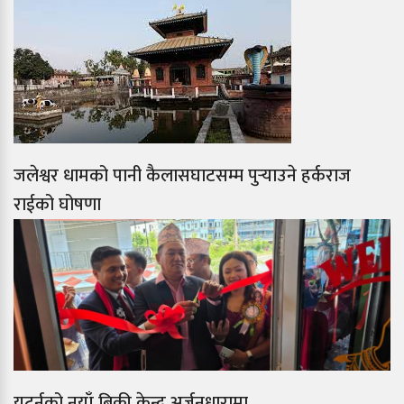
जलेश्वर धामको पानी कैलासघाटसम्म पुर्‍याउने हर्कराज
राईको घोषणा
युटर्नको नयाँ बिक्री केन्द्र अर्जुनधारामा