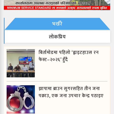
भर्खरै
लाेकप्रिय
बिर्तामोडमा पहिलो ‘ह्वाइटहाउस रन
फेस्ट–२०२६’ हुँदै
झापामा ब्राउन सुगरसहित तीन जना
पक्राउ, एक जना उपचार केन्द्र पठाइए