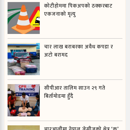
कोटीहोममा पिकअपको ठक्करबाट
एकजनाको मृत्यु
चार लाख बराबरका अवैध कपडा र
अटो बरामद
सीपीआर तालिम साउन २९ गते
बिर्तामोडमा हुँदै
चारआलीमा नेपाल जेसीजको क्षेत्र ‘क’