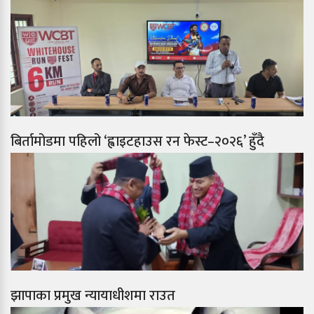
बिर्तामोडमा पहिलो ‘ह्वाइटहाउस रन फेस्ट–२०२६’ हुँदै
झापाका प्रमुख न्यायाधीशमा राउत