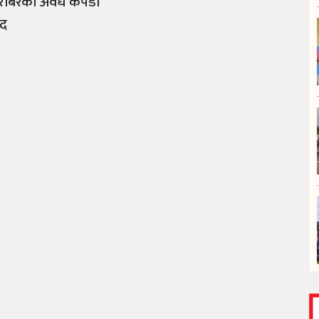
राबरका अवैध कपडा
मद