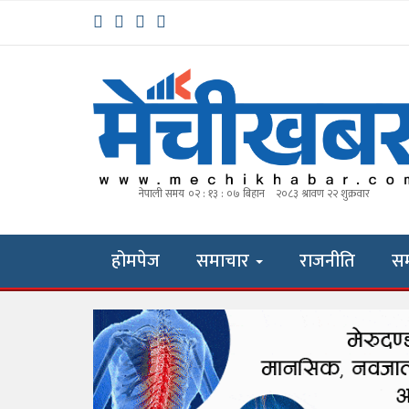
होमपेज
समाचार
राजनीति
स