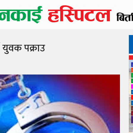
े युवक पक्राउ