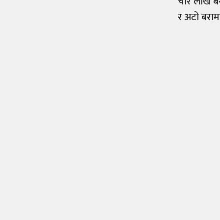
चार लाख ब
र अटो बरा