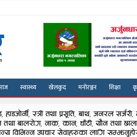
माज
स्वास्थ्य
खेलकुद
मनोरञ्जन
शिक्षा
क