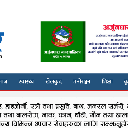
माज
स्वास्थ्य
खेलकुद
मनोरञ्जन
शिक्षा
क