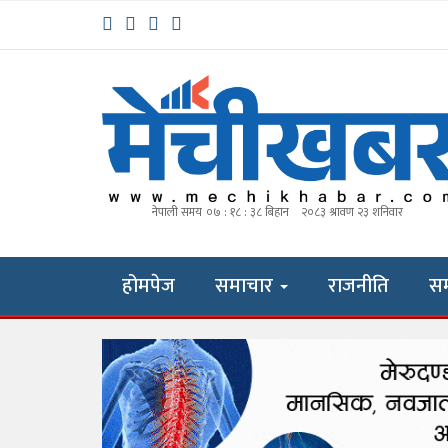
होमपेज
समाचार
राजनीति
स