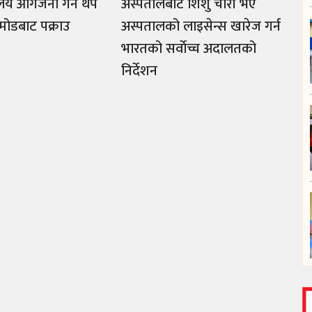
यालय आगजनी गर्ने थप
अस्पतालबाट शिशु चोरी भए
ामोडबाट पक्राउ
अस्पतालको लाइसेन्स खारेज गर्न
भारतको सर्वाेच्च अदालतको
निर्देशन