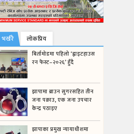
भर्खरै
लाेकप्रिय
बिर्तामोडमा पहिलो ‘ह्वाइटहाउस
रन फेस्ट–२०२६’ हुँदै
झापामा ब्राउन सुगरसहित तीन
जना पक्राउ, एक जना उपचार
केन्द्र पठाइए
झापाका प्रमुख न्यायाधीशमा