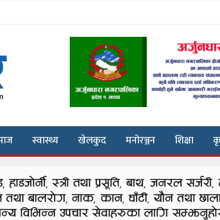
माज
स्वास्थ्य
खेलकुद
मनोरञ्जन
शिक्षा
क