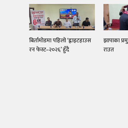
बिर्तामोडमा पहिलो ‘ह्वाइटहाउस
झापाका प्रम
रन फेस्ट–२०२६’ हुँदै
राउत