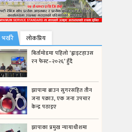
भर्खरै
लाेकप्रिय
बिर्तामोडमा पहिलो ‘ह्वाइटहाउस
रन फेस्ट–२०२६’ हुँदै
झापामा ब्राउन सुगरसहित तीन
जना पक्राउ, एक जना उपचार
केन्द्र पठाइए
झापाका प्रमुख न्यायाधीशमा