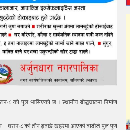
ान-८ काे पुल भासिएकाे छ । स्थानीय बाैद्धघाटमा निर्माण
ैन । धरान-८ काे तीन ढ्वाङे खहरेमा आएकाे बाढीले पुल पुर्ण