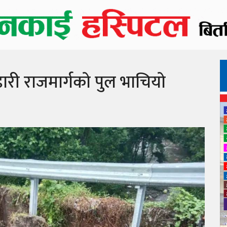
्डारी राजमार्गकाे पुल भाचियाे