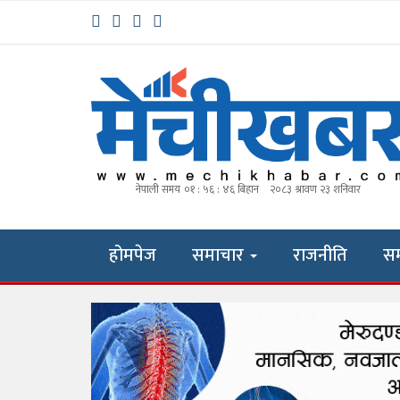
होमपेज
समाचार
राजनीति
स