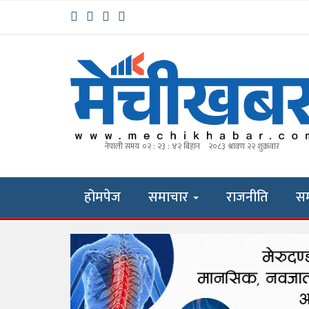
होमपेज
समाचार
राजनीति
स