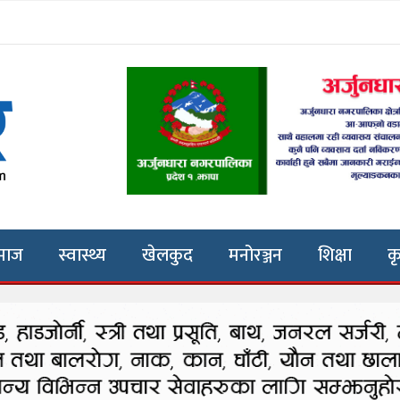
माज
स्वास्थ्य
खेलकुद
मनोरञ्जन
शिक्षा
क