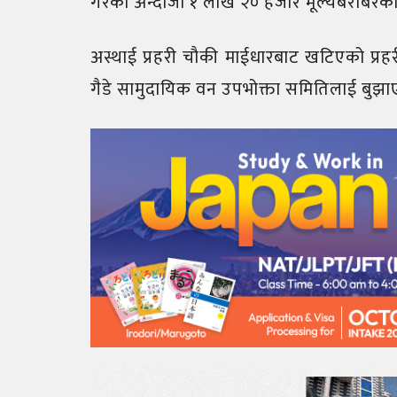
गरेको अन्दाजी १ लाख २० हजार मूल्यबराबरको 
अस्थाई प्रहरी चौकी माईधारबाट खटिएको प्र
गैडे सामुदायिक वन उपभोक्ता समितिलाई बुझाए