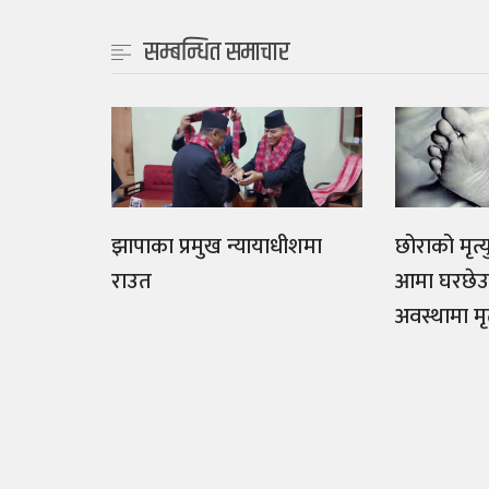
सम्बन्धित समाचार
झापाका प्रमुख न्यायाधीशमा
छोराको मृत
राउत
आमा घरछेउम
अवस्थामा म