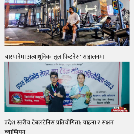
चारपानेमा अत्याधुनिक 'तुल फिटनेस' सञ्चालनमा
प्रदेश स्तरीय टेबलटेनिस प्रतियोगिता: चाहना र सक्षम
च्याम्पियन