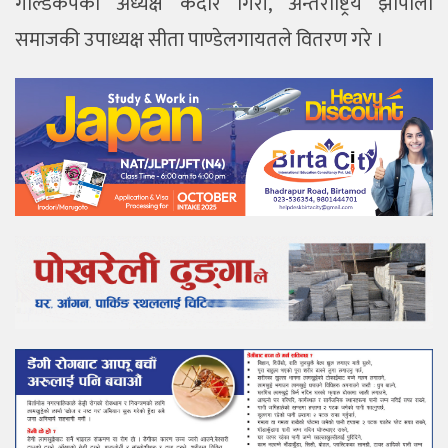
गोल्डकपका अध्यक्ष केदार गिरी, अन्तर्राष्ट्रिय झापाली
समाजकी उपाध्यक्ष सीता पाण्डेलगायतले वितरण गरे ।