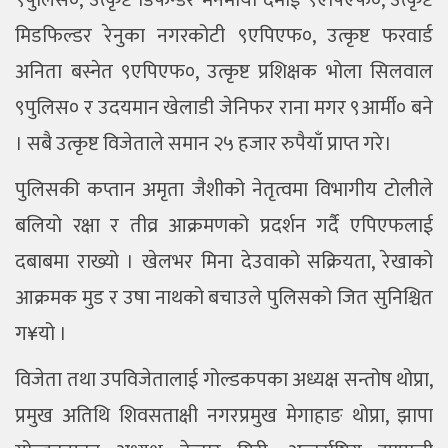
९पुलिस०, उत्कृष्ट डिफेन्डर मनमाया दमाई ९एपिएफ०, उत्कृष्ट
मिडफिल्डर रेनुका नगरकोटी ९एपिएफ०, उत्कृष्ट फरवार्ड
अनिता बस्नेत ९एपिएफ०, उत्कृष्ट प्रशिक्षक भोला सिलवाल
९पुलिस० र उदयमान खेलाडी जेनिफर राना मगर ९आर्मी० बने
। सबै उत्कृष्ट विजेताले समान २५ हजार रुपैयाँ प्राप्त गरे।
पुलिसकी कप्तान अमृता जैशीको नेतृत्वमा विभागीय टोलीले
बलियो रक्षा र तीव्र आक्रमणको प्रदर्शन गर्दै एपिएफलाई
दबाबमा राख्यो । खेलभर मिना देउवाको सक्रियता, रेखाको
आक्रमक मुड र उषा नाथको बचाउले पुलिसको जित सुनिश्चित
ग¥यो ।
विजेता तथा उपविजेतालाई गोल्डकपका अध्यक्ष सन्तोष थोप्रा,
प्रमुख अतिथि शिवसताक्षी नगरप्रमुख मेगाहाङ थोप्रा, झापा